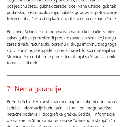
odgovornost za bilo kakvu povezanu, nepovezanu ili
posljedičnu štetu, gubitak zarade, očekivane uštede, gubitak
podataka, prekid poslovanja, gubitak goodwilla, potraživanje
trećih osoba, štetu zbog kašnjenja ili kaznenu naknadu štete.
Posebno, Schindler nije odgovoran na bilo koji način za bilo
kakav gubitak pretrpljen ili prouzrokovan virusima koji mogu
zaraziti vašu računarsku opremu ili drugu imovinu zbog toga
što vi koristite, pristupate ili preuzimate bilo koji materijal sa
Stranica. Ako odaberete preuzeti materijal sa Stranica, činite
to na vlastiti rizik.
7. Nema garancije
Premda Schindler koristi razumne napore kako bi osigurao da
sadržaj i informacije budu tačni i ažurni, oni mogu sadržati
netačne podatke ili tipografske greške. Sadržaj i informacije
objavljene na Stranicama pružaju se "u viđenom stanju" i "u