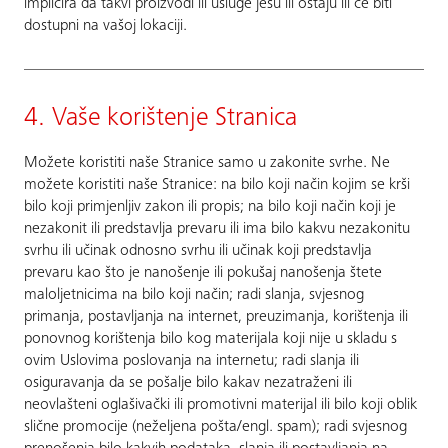
implicira da takvi proizvodi ili usluge jesu ili ostaju ili će biti
dostupni na vašoj lokaciji.
4. Vaše korištenje Stranica
Možete koristiti naše Stranice samo u zakonite svrhe. Ne
možete koristiti naše Stranice: na bilo koji način kojim se krši
bilo koji primjenljiv zakon ili propis; na bilo koji način koji je
nezakonit ili predstavlja prevaru ili ima bilo kakvu nezakonitu
svrhu ili učinak odnosno svrhu ili učinak koji predstavlja
prevaru kao što je nanošenje ili pokušaj nanošenja štete
maloljetnicima na bilo koji način; radi slanja, svjesnog
primanja, postavljanja na internet, preuzimanja, korištenja ili
ponovnog korištenja bilo kog materijala koji nije u skladu s
ovim Uslovima poslovanja na internetu; radi slanja ili
osiguravanja da se pošalje bilo kakav nezatraženi ili
neovlašteni oglašivački ili promotivni materijal ili bilo koji oblik
slične promocije (neželjena pošta/engl. spam); radi svjesnog