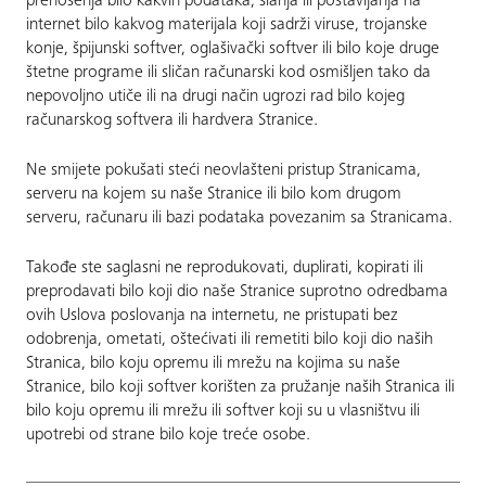
prenošenja bilo kakvih podataka, slanja ili postavljanja na
internet bilo kakvog materijala koji sadrži viruse, trojanske
konje, špijunski softver, oglašivački softver ili bilo koje druge
štetne programe ili sličan računarski kod osmišljen tako da
nepovoljno utiče ili na drugi način ugrozi rad bilo kojeg
računarskog softvera ili hardvera Stranice.
Ne smijete pokušati steći neovlašteni pristup Stranicama,
serveru na kojem su naše Stranice ili bilo kom drugom
serveru, računaru ili bazi podataka povezanim sa Stranicama.
Takođe ste saglasni ne reprodukovati, duplirati, kopirati ili
preprodavati bilo koji dio naše Stranice suprotno odredbama
ovih Uslova poslovanja na internetu, ne pristupati bez
odobrenja, ometati, oštećivati ili remetiti bilo koji dio naših
Stranica, bilo koju opremu ili mrežu na kojima su naše
Stranice, bilo koji softver korišten za pružanje naših Stranica ili
bilo koju opremu ili mrežu ili softver koji su u vlasništvu ili
upotrebi od strane bilo koje treće osobe.