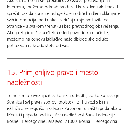
Ako saznamo da ste prekršili ove Uslove poslovanja na
internetu, možemo odmah preduzeti korektivnu aktivnost i
sprečiti vas da koristite usluge koje nudi Schindler i uklanjanje
svih informacija, podataka i sadržaja koje postavite na
Stranice - u svakom trenutku i bez prethodnog obaveštenja.
Ako pretrpimo štetu (štete) usled povrede koju učinite,
možemo na osnovu isključivo naše diskrecijske odluke
potraživati naknadu štete od vas.
15. Primjenljivo pravo i mesto
nadležnosti
Temeljem obavezujućih zakonskih odredbi, svako korišćenje
Stranica i svi pravni sporovi proistekli iz ili u vezi s istim
isključivo se regulišu u skladu s Zakonom o zaštiti podataka o
ličnosti i pripada pod isključivu nadležnost Suda Federacije
Bosne i Hercegovine Sarajevo, 71000, Bosna i Hercegovina.