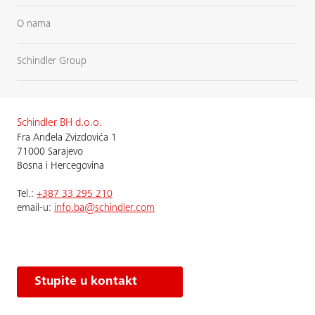
O nama
Schindler Group
Schindler BH d.o.o.
Fra Anđela Zvizdovića 1
71000 Sarajevo
Bosna i Hercegovina
Теl.:
+387 33 295 210
email-u:
info.ba@schindler.com
Stupite u kontakt