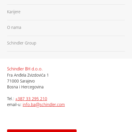
Karijere
O nama
Schindler Group
Schindler BH d.o.o.
Fra Anđela Zvizdovića 1
71000 Sarajevo
Bosna i Hercegovina
Теl.:
+387 33 295 210
email-u:
info.ba@schindler.com