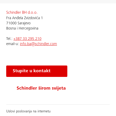
Schindler BH d.o.o.
Fra Anđela Zvizdovića 1
71000 Sarajevo
Bosna i Hercegovina
Теl.:
+387 33 295 210
email-u:
info.ba@schindler.com
Stupite u kontakt
Schindler širom svijeta
Uslovi poslovanja na internetu