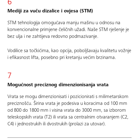
6
Mediji za vuču dizalice i ovjesa (STM)
STM tehnologija omogućava manju mašinu u odnosu na
konvencionalne primjene čeličnih užadi. Naše STM rješenje je
bez ulja i ne zahtijeva redovno podmazivanje.
Vodilice sa točkićima, kao opcija, poboljšavaju kvalitetu vožnje
i efikasnost lifta, posebno pri kretanju većim brzinama.
7
Mogućnost preciznog dimenzionisanja vrata
Vrata se mogu dimenzionisati i pozicionirati s milimetarskom
preciznošću. Širina vrata je podesiva u koracima od 100 mm
od 800 do 1800 mm i visina vrata do 3000 mm, sa izborom
teleskopskih vrata (T2) ili vrata sa centralnim otvaranjem (C2,
C4) i jednostrukih ili dvostrukih (prolazi za utovar).