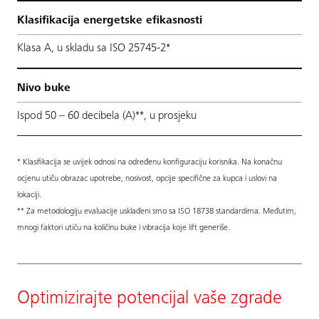
Klasifikacija energetske efikasnosti
Klasa A, u skladu sa ISO 25745-2*
Nivo buke
Ispod 50 – 60 decibela (A)**, u prosjeku
* Klasifikacija se uvijek odnosi na određenu konfiguraciju korisnika. Na konačnu
ocjenu utiču obrazac upotrebe, nosivost, opcije specifične za kupca i uslovi na
lokaciji.
** Za metodologiju evaluacije usklađeni smo sa ISO 18738 standardima. Međutim,
mnogi faktori utiču na količinu buke i vibracija koje lift generiše.
Optimizirajte potencijal vaše zgrade