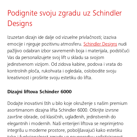
Podignite svoju zgradu uz Schindler
Designs
Izuzetan dizajn ide dalje od vizuelne privlačnosti; izaziva
emocije i njeguje pozitivnu atmosferu.
Schindler Designs
nudi
pažljivo odabran izbor savremenih boja i materijala, podstičući
Vas da personalizujete svoj lift u skladu sa svojom
jedinstvenom vizijom. Od zidova kabine, podova i vrata do
kontrolnih ploča, rukohvata i ogledala, oslobodite svoju
kreativnost i proširite svoju estetiku do lifta.
Dizajni liftova Schinder 6000
Dodajte inovativni štih u bilo koje okruženje s našim premium
asortimanom dizajna lifta Schindler 6000. Otkrijte izvrsne
završne obrade, od klasičnih, uglađenih, jedinstvenih do
elegantnih i modernih. Naši enterijeri liftova se neprimjetno
integrišu u moderne prostore, poboljšavajući kako estetiku