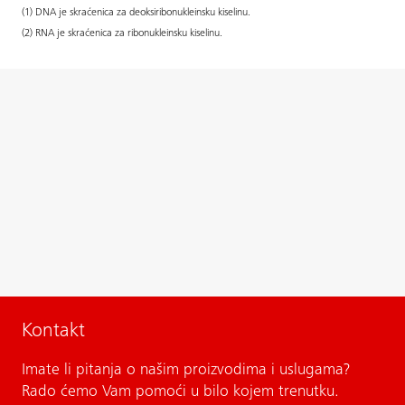
(1) DNA je skraćenica za deoksiribonukleinsku kiselinu.
(2) RNA je skraćenica za ribonukleinsku kiselinu.
Kontakt
Imate li pitanja o našim proizvodima i uslugama?
Rado ćemo Vam pomoći u bilo kojem trenutku.