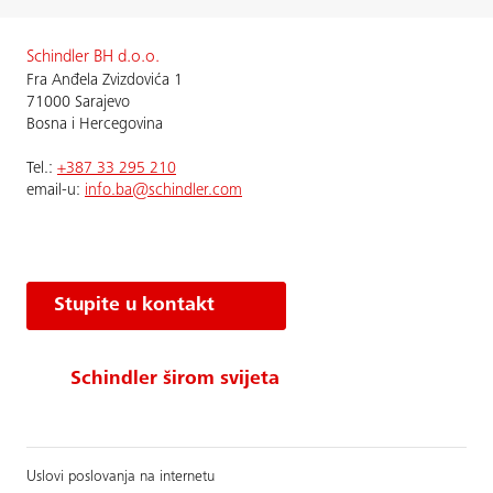
Schindler BH d.o.o.
Fra Anđela Zvizdovića 1
71000 Sarajevo
Bosna i Hercegovina
Теl.:
+387 33 295 210
email-u:
info.ba@schindler.com
Stupite u kontakt
Schindler širom svijeta
Uslovi poslovanja na internetu