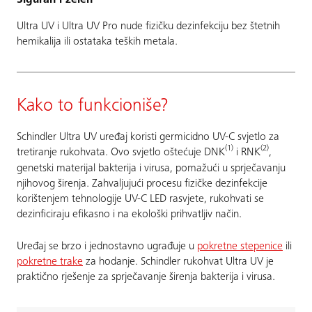
Ultra UV i Ultra UV Pro nude fizičku dezinfekciju bez štetnih
hemikalija ili ostataka teških metala.
Kako to funkcioniše?
Schindler Ultra UV uređaj koristi germicidno UV-C svjetlo za
(1)
(2)
tretiranje rukohvata. Ovo svjetlo oštećuje DNK
i RNK
,
genetski materijal bakterija i virusa, pomažući u sprječavanju
njihovog širenja. Zahvaljujući procesu fizičke dezinfekcije
korištenjem tehnologije UV-C LED rasvjete, rukohvati se
dezinficiraju efikasno i na ekološki prihvatljiv način.
Uređaj se brzo i jednostavno ugrađuje u
pokretne stepenice
ili
pokretne trake
za hodanje. Schindler rukohvat Ultra UV je
praktično rješenje za sprječavanje širenja bakterija i virusa.