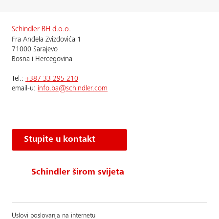
Schindler BH d.o.o.
Fra Anđela Zvizdovića 1
71000 Sarajevo
Bosna i Hercegovina
Теl.:
+387 33 295 210
email-u:
info.ba@schindler.com
Stupite u kontakt
Schindler širom svijeta
Uslovi poslovanja na internetu